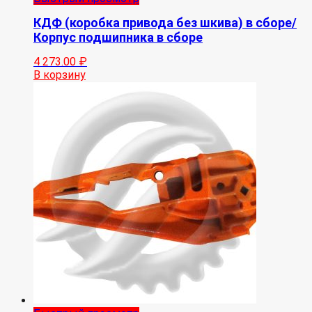
КДФ (коробка привода без шкива) в сборе/
Корпус подшипника в сборе
4 273.00
₽
В корзину